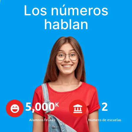
Los números
hablan
5,000
2
K
Alumnos felices
Número de escuelas