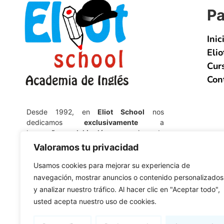
Pa
Inic
Elio
Cur
Con
Desde 1992, en
Eliot School
nos
dedicamos
exclusivamente
a
la
enseñanza del inglés
, proporcionando
servicios de calidad de una manera
Valoramos tu privacidad
eficiente, eficaz y personalizada.
Usamos cookies para mejorar su experiencia de
navegación, mostrar anuncios o contenido personalizados
y analizar nuestro tráfico. Al hacer clic en "Aceptar todo",
usted acepta nuestro uso de cookies.